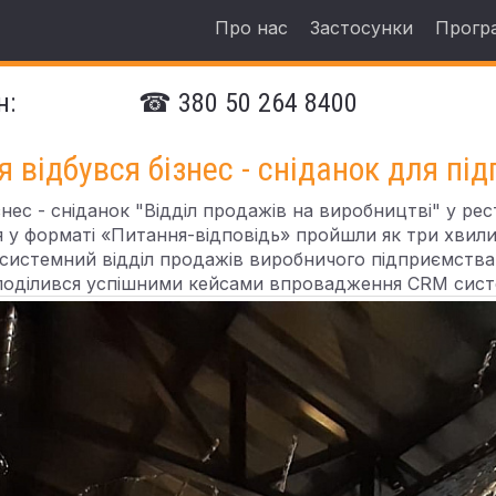
Про нас
Застосунки
Прогр
н:
☎ 380 50 264 8400
я відбувся бізнес - сніданок для пі
ес - сніданок "Відділ продажів на виробництві" у рес
у форматі «Питання-відповідь» пройшли як три хвили
 системний відділ продажів виробничого підприємства
поділився успішними кейсами впровадження CRM сист