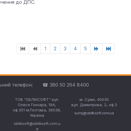
ючення до ДПС.
1
2
3
4
5
ьний телефон:
☎ 380 50 264 8400
ТОВ "ОБЛІКСОФТ" вул.
м. Суми, 40030
Олеся Гончара, 19А,
вул. Димитрова, 2, оф.3
оф.301 м.Полтава, 36038,
sumy@obliksoft.com.ua
Україна
obliksoft@obliksoft.com.u
a