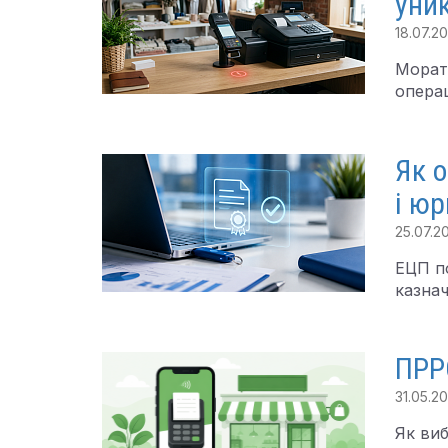
уни
18.07.2
Морат
операц
Як о
і юр
25.07.2
ЕЦП по
казнач
ПРР
31.05.2
Як виб