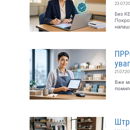
23.07.2
Без КЕ
Покрок
налаш
ПРРО
ува
21.07.2
Вже ма
помило
Штра