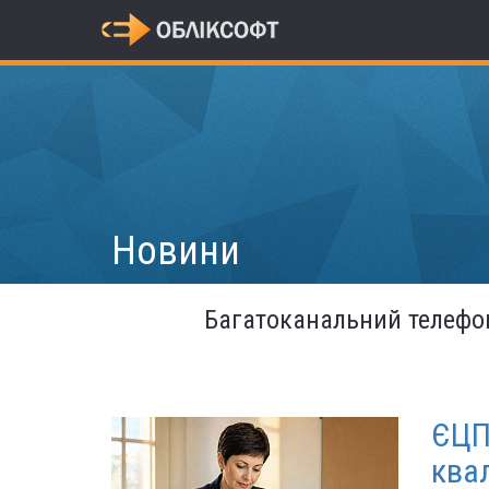
Новини
Багатоканальний телефо
ЄЦП
квал