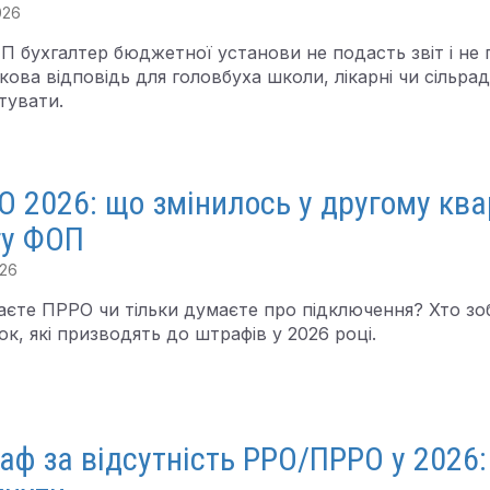
026
П бухгалтер бюджетної установи не подасть звіт і не 
ова відповідь для головбуха школи, лікарні чи сільрад
тувати.
 2026: що змінилось у другому квар
гу ФОП
026
єте ПРРО чи тільки думаєте про підключення? Хто зоб
к, які призводять до штрафів у 2026 році.
ф за відсутність РРО/ПРРО у 2026: 