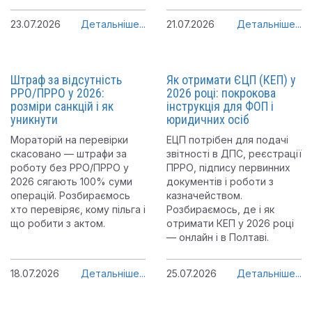
23.07.2026
Детальніше...
21.07.2026
Детальніше...
Штраф за відсутність
Як отримати ЄЦП (КЕП) у
РРО/ПРРО у 2026:
2026 році: покрокова
розміри санкцій і як
інструкція для ФОП і
уникнути
юридичних осіб
Мораторій на перевірки
ЕЦП потрібен для подачі
скасовано — штрафи за
звітності в ДПС, реєстрації
роботу без РРО/ПРРО у
ПРРО, підпису первинних
2026 сягають 100% суми
документів і роботи з
операцій. Розбираємось
казначейством.
хто перевіряє, кому пільга і
Розбираємось, де і як
що робити з актом.
отримати КЕП у 2026 році
— онлайн і в Полтаві.
18.07.2026
Детальніше...
25.07.2026
Детальніше...