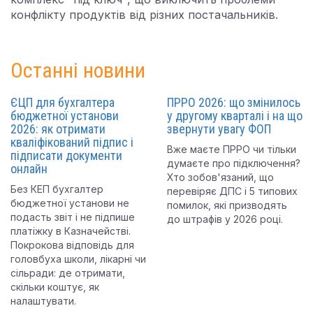
конфлікту продуктів від різних постачальників.
Останні новини
ЄЦП для бухгалтера
ПРРО 2026: що змінилось
бюджетної установи
у другому кварталі і на що
2026: як отримати
звернути увагу ФОП
кваліфікований підпис і
Вже маєте ПРРО чи тільки
підписати документи
думаєте про підключення?
онлайн
Хто зобов'язаний, що
Без КЕП бухгалтер
перевіряє ДПС і 5 типових
бюджетної установи не
помилок, які призводять
подасть звіт і не підпише
до штрафів у 2026 році.
платіжку в Казначействі.
Покрокова відповідь для
головбуха школи, лікарні чи
сільради: де отримати,
скільки коштує, як
налаштувати.