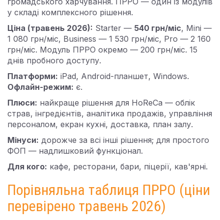
громадського харчування. ПРРО — один із модулів
у складі комплексного рішення.
Ціна (травень 2026):
Starter —
540 грн/міс
, Mini —
1 080 грн/міс, Business — 1 530 грн/міс, Pro — 2 160
грн/міс. Модуль ПРРО окремо — 200 грн/міс. 15
днів пробного доступу.
Платформи:
iPad, Android-планшет, Windows.
Офлайн-режим:
є.
Плюси:
найкраще рішення для HoReCa — облік
страв, інгредієнтів, аналітика продажів, управління
персоналом, екран кухні, доставка, план залу.
Мінуси:
дорожче за всі інші рішення; для простого
ФОП — надлишковий функціонал.
Для кого:
кафе, ресторани, бари, піцерії, кав'ярні.
Порівняльна таблиця ПРРО (ціни
перевірено травень 2026)