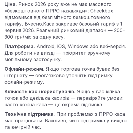
Ціна.
Ринок 2026 року вже не має масового
«безкоштовного ПРРО назавжди»: Checkbox
відмовився від безлімітного безкоштовного
тарифу, Вчасно.Каса закриває базовий тариф з 1
червня 2026. Реальний ринковий діапазон — 200–
300 грн/міс за одну касу.
Платформа.
Android, iOS, Windows або веб-версія.
Для роботи на виїзді — пріоритет зручному
мобільному застосунку.
Офлайн-режим.
Якщо торгова точка буває без
інтернету — обов'язково уточніть підтримку
офлайн-режиму.
Кількість кас і користувачів.
Якщо у вас кілька
точок або декілька касирів — перевіряйте умови:
часто кожна каса — це окрема підписка.
Технічна підтримка.
При проблемах з ПРРО каса
має працювати. Важливо, чи є підтримка у вихідні
та вечірній час.