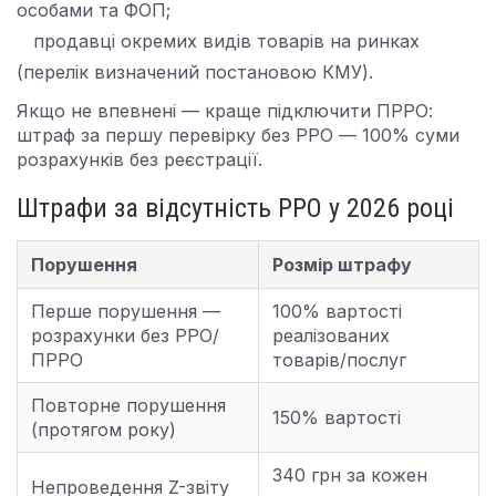
особами та ФОП;
продавці окремих видів товарів на ринках
(перелік визначений постановою КМУ).
Якщо не впевнені — краще підключити ПРРО:
штраф за першу перевірку без РРО — 100% суми
розрахунків без реєстрації.
Штрафи за відсутність РРО у 2026 році
Порушення
Розмір штрафу
Перше порушення —
100% вартості
розрахунки без РРО/
реалізованих
ПРРО
товарів/послуг
Повторне порушення
150% вартості
(протягом року)
340 грн за кожен
Непроведення Z-звіту