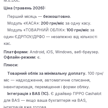
M.E.Doc.
Ціна (травень 2026):
Перший місяць —
безкоштовно
.
Модуль «КАСА»:
200 грн/міс
за одну касу.
Модуль «ТОВАРНИЙ ОБЛІК»:
100 грн/міс
за
один ЄДРПОУ/ДРФО — незалежно від кількості
кас.
Платформи:
Android, iOS, Windows, веб-браузер.
Офлайн-режим:
є.
Плюси:
Товарний облік за мінімальну доплату.
100 грн/
міс — надходження, автоматичне списання,
інвентаризація, переміщення і форми обліку.
Інтеграція з BAS (1С).
Є драйвер ПРРО Cashalot
для BAS — якщо ваша бухгалтерія на BAS,
інтеграція вже готова.