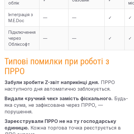
облік
мі
Інтеграція з
—
—
✓
✓
M.E.Doc
Підключення
через
—
—
✓
✓
Обліксофт
Типові помилки при роботі з
ПРРО
Забули зробити Z-звіт наприкінці дня.
ПРРО
наступного дня автоматично заблокується.
Видали «ручний чек» замість фіскального.
Будь-
яка сума, не зафіксована через ПРРО, —
порушення.
Зареєстрували ПРРО не на ту господарську
одиницю.
Кожна торгова точка реєструється в