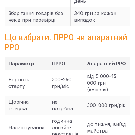
день
Зберігання товарів без
340 грн за кожен
чеків при перевірці
випадок
Що вибрати: ПРРО чи апаратний
РРО
Параметр
ПРРО
Апаратний РРО
від 5 000–15
Вартість
200–250
000 грн
старту
грн/міс
(купівля)
Щорічна
не
300–800 грн/рік
повірка
потрібна
годинна
до тижня, виїзд
Налаштування
онлайн-
майстра
реєстрація