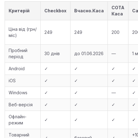
СОТА
Критерій
Checkbox
Вчасно.Каса
Ca
Каса
Ціна від (грн/
249
249
200
20
міс)
Пробний
30 днів
до 01.06.2026
—
1 
період
Android
✓
✓
✓
✓
iOS
✓
✓
✓
✓
Windows
✓
✓
—
✓
Веб-версія
✓
✓
✓
✓
Офлайн-
✓
✓
✓
✓
режим
Товарний
+1
✓
базовий
✓