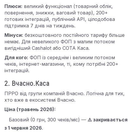
Плюси:
великий функціонал (товарний облік,
повернення, знижки, ваговий товар), 200+
готових інтеграцій, публічний API, цілодобова
підтримка 7 днів на тиждень.
Мінуси:
безкоштовного постійного тарифу більше
немає. Для невеликого ФОП з малим потоком
вигідніший Cashalot або СОТА Каса.
Для кого:
ФОП із середнім і великим потоком
чеків, інтернет-магазини, ті, кому потрібні 200+
інтеграцій.
2. Вчасно.Каса
ПРРО від групи компаній Вчасно. Логічна для тих,
хто вже в екосистемі Вчасно.
Ціна (травень 2026):
Базовий (0 грн, 300 чеків/міс) —
⚠️ закривається
з 1 червня 2026
.