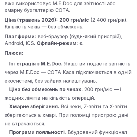
вже використовує M.E.Doc для звітності або
хмарну бухгалтерію СОТА.
Ціна (травень 2026):
200 грн/міс
(2 400 грн/рік).
Кількість чеків — без обмежень.
Платформи:
веб-браузер (будь-який пристрій),
Android, iOS.
Офлайн-режим:
є.
Плюси:
Інтеграція з M.E.Doc.
Якщо ви подаєте звітність
через M.E.Doc — СОТА Каса підключається в одній
екосистемі, без зайвих налаштувань.
Ціна без обмежень по чеках.
200 грн/міс — і
жодних лімітів на кількість операцій.
Хмарне зберігання.
Всі чеки, Z-звіти та X-звіти
зберігаються в хмарі. При поломці пристрою дані
не втрачаються.
Програми лояльності.
Вбудований функціонал