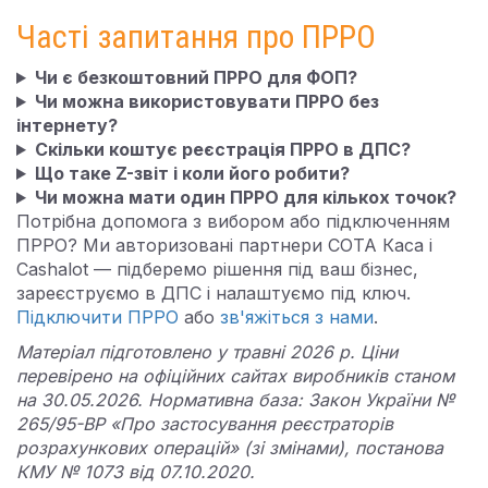
Часті запитання про ПРРО
Чи є безкоштовний ПРРО для ФОП?
Чи можна використовувати ПРРО без
інтернету?
Скільки коштує реєстрація ПРРО в ДПС?
Що таке Z-звіт і коли його робити?
Чи можна мати один ПРРО для кількох точок?
Потрібна допомога з вибором або підключенням
ПРРО? Ми авторизовані партнери СОТА Каса і
Cashalot — підберемо рішення під ваш бізнес,
зареєструємо в ДПС і налаштуємо під ключ.
Підключити ПРРО
або
зв'яжіться з нами
.
Матеріал підготовлено у травні 2026 р. Ціни
перевірено на офіційних сайтах виробників станом
на 30.05.2026. Нормативна база: Закон України №
265/95-ВР «Про застосування реєстраторів
розрахункових операцій» (зі змінами), постанова
КМУ № 1073 від 07.10.2020.