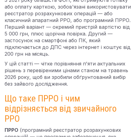
З 2021 року більшість ФОП, які отримують готівку
або оплату карткою, зобов'язані використовувати
реєстратор розрахункових операцій — або
класичний апаратний РРО, або програмний ПРРО.
Перший варіант — окремий пристрій вартістю від
5 000 грн, плюс щорічна повірка. Другий —
застосунок на смартфоні або ПК, який
підключається до ДПС через інтернет і коштує від
200 грн на місяць.
У цій статті — чітке порівняння п'яти актуальних
рішень з перевіреними цінами станом на травень
2026 року, щоб ви зробили обґрунтований вибір
без зайвого дослідження.
Що таке ПРРО і чим
відрізняється від звичайного
РРО
ПРРО
(програмний реєстратор розрахункових
операцій) — це програмне забезпечення, яке