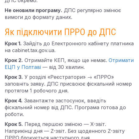
ДПС окремо.
Не оновили програму.
ДПС регулярно змінює
вимоги до формату даних.
Як підключити ПРРО до ДПС
Крок 1.
Зайдіть до Електронного кабінету платника
на cabinet.tax.gov.ua.
Крок 2.
Отримайте КЕП, якщо ще немає.
Отримати
ЕЦП у Полтаві
— від 30 хвилин.
Крок 3.
У розділі «Реєстратори» → «ПРРО»
заповніть заяву. ДПС присвоює фіскальний номер
протягом 1 робочого дня.
Крок 4.
Завантажте застосунок, введіть
фіскальний номер від ДПС. Програма готова до
роботи.
Крок 5.
Перед першою зміною — X-звіт.
Наприкінці дня — Z-звіт. Без щоденного Z-звіту
ПРРО блокується наступного дня.