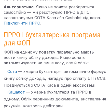
Альтернатива.
Якщо не хочете розбиратися
самостійно — ми реєструємо ПРРО в ДПС і
налаштовуємо СОТА Каса або Cashalot під ключ.
Підключити ПРРО
.
ПРРО і бухгалтерська програма
для ФОП
ФОП на єдиному податку паралельно мають
вести книгу обліку доходів. Якщо хочете
автоматизувати не лише касу, але й облік:
Сота
— хмарна бухгалтерія: автоматично формує
книгу обліку доходів, нагадує про сплату ЄП і ЄСВ.
Поєднується з СОТА Каса в одній екосистемі.
Кашалот
— хмарна бухгалтерія та ПРРО в
одному. Облік первинних документів, виставлення
рахунків, контроль дебіторки.