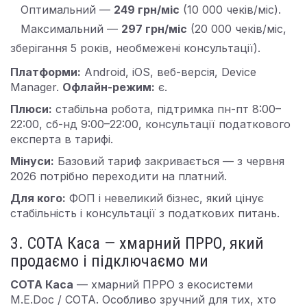
Оптимальний —
249 грн/міс
(10 000 чеків/міс).
Максимальний —
297 грн/міс
(20 000 чеків/міс,
зберігання 5 років, необмежені консультації).
Платформи:
Android, iOS, веб-версія, Device
Manager.
Офлайн-режим:
є.
Плюси:
стабільна робота, підтримка пн-пт 8:00–
22:00, сб-нд 9:00–22:00, консультації податкового
експерта в тарифі.
Мінуси:
Базовий тариф закривається — з червня
2026 потрібно переходити на платний.
Для кого:
ФОП і невеликий бізнес, який цінує
стабільність і консультації з податкових питань.
3. СОТА Каса — хмарний ПРРО, який
продаємо і підключаємо ми
СОТА Каса
— хмарний ПРРО з екосистеми
M.E.Doc / СОТА. Особливо зручний для тих, хто