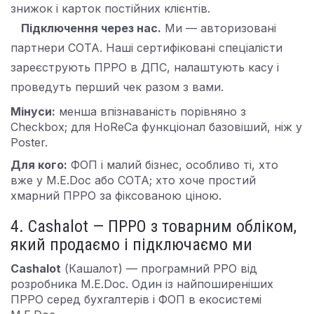
знижок і карток постійних клієнтів.
Підключення через нас.
Ми — авторизовані
партнери СОТА. Наші сертифіковані спеціалісти
зареєструють ПРРО в ДПС, налаштують касу і
проведуть перший чек разом з вами.
Мінуси:
менша впізнаваність порівняно з
Checkbox; для HoReCa функціонал базовіший, ніж у
Poster.
Для кого:
ФОП і малий бізнес, особливо ті, хто
вже у M.E.Doc або СОТА; хто хоче простий
хмарний ПРРО за фіксованою ціною.
4. Cashalot — ПРРО з товарним обліком,
який продаємо і підключаємо ми
Cashalot
(Кашалот) — програмний РРО від
розробника M.E.Doc. Один із найпоширеніших
ПРРО серед бухгалтерів і ФОП в екосистемі