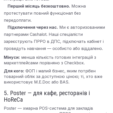
Перший місяць безкоштовно.
Можна
протестувати повний функціонал без
передоплати.
Підключення через нас.
Ми є авторизованими
партнерами Cashalot. Наші спеціалісти
зареєструють ПРРО в ДПС, підключать кабінет і
проведуть навчання — особисто або віддалено.
Мінуси:
менша кількість готових інтеграцій з
маркетплейсами порівняно з Checkbox.
Для кого:
ФОП і малий бізнес, яким потрібен
товарний облік за доступною ціною; ті, хто вже
використовує M.E.Doc або BAS.
5. Poster — для кафе, ресторанів і
HoReCa
Poster — хмарна POS-система для закладів