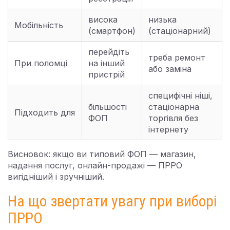
висока
низька
Мобільність
(смартфон)
(стаціонарний)
перейдіть
треба ремонт
При поломці
на інший
або заміна
пристрій
специфічні ніші,
більшості
стаціонарна
Підходить для
ФОП
торгівля без
інтернету
Висновок: якщо ви типовий ФОП — магазин,
надання послуг, онлайн-продажі — ПРРО
вигідніший і зручніший.
На що звертати увагу при виборі
ПРРО